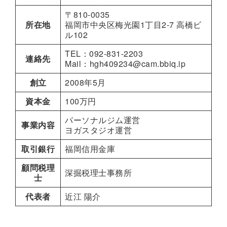
〒810-0035
所在地
福岡市中央区梅光園1丁目2-7 高橋ビ
ル102
TEL：092-831-2203
連絡先
Mail：hgh409234@cam.bbiq.ip
創立
2008年5月
資本金
100万円
パーソナルジム運営
事業内容
ヨガスタジオ運営
取引銀行
福岡信用金庫
顧問税理
深掘税理士事務所
士
代表者
近江 陽介